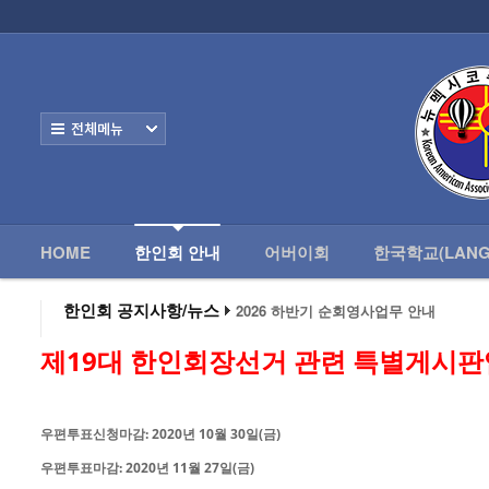
로그인
회원가입
HOME
한
Home
한인회 안내
전체보기
- 한인회 정관
- 한인회 구성
- 한인회 연혁
HOME
한인회 안내
어버이회
한국학교(LANG
- 한인회장 인사
한인회 공지사항/뉴스
2026 하반기 순회영사업무 안내
2026 미주한인회장대회
- 한인회 역대회장
왕과 사는 남자 앨버커키에서 영화 상영
제19대 한인회장선거 관련 특별게시판
알버커키 감리교회 부흥회 조영진 목사
- 한인회소식/공지사항
2026년 3월 10일 상반기 순회 영사업무
2026 하반기 순회영사업무 안내
- Event Photos
우편투표신청마감: 2020년 10월 30일(금)
- 행사 일정표
우편투표마감: 2020년 11월 27일(금)