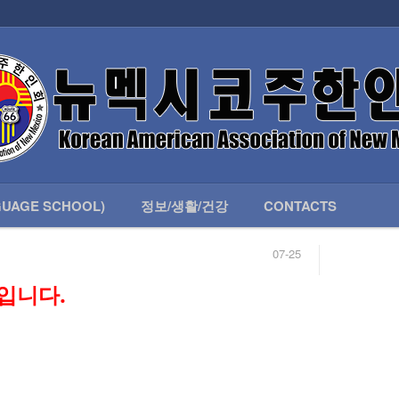
인회 안내
어버이회
한국학교(LANGUAGE SCHOOL)
UAGE SCHOOL)
정보/생활/건강
CONTACTS
07-25
04-04
합니다.
03-23
입니다.
님
02-20
 안내
02-06
07-25