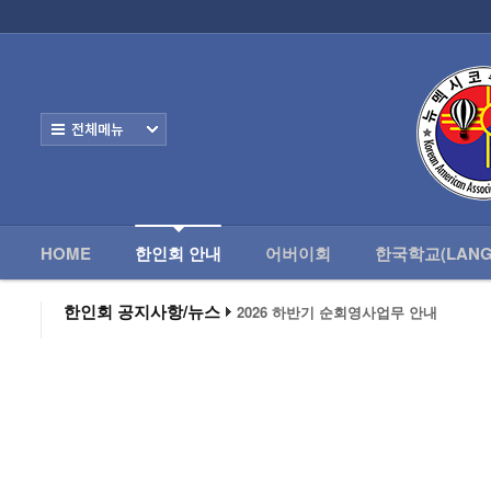
HOME
한
Home
한인회 안내
전체보기
- 한인회 정관
- 한인회 구성
- 한인회 연혁
HOME
한인회 안내
어버이회
한국학교(LANG
- 한인회장 인사
한인회 공지사항/뉴스
2026 하반기 순회영사업무 안내
2026 미주한인회장대회
- 한인회 역대회장
왕과 사는 남자 앨버커키에서 영화 상영
알버커키 감리교회 부흥회 조영진 목사
- 한인회소식/공지사항
2026년 3월 10일 상반기 순회 영사업무
2026 하반기 순회영사업무 안내
- Event Photos
- 행사 일정표