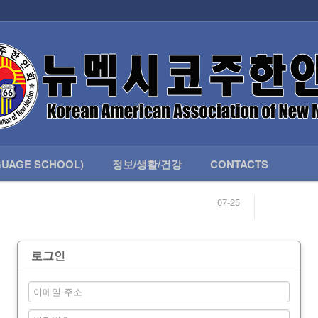
인회 안내
어버이회
한국학교(LANGUAGE SCHOOL)
UAGE SCHOOL)
정보/생활/건강
CONTACTS
07-25
04-04
합니다.
03-23
님
02-20
 안내
02-06
로그인
07-25