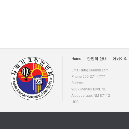
- 한인회장선관위원회
- 한인회 정관 위원회
어버이회
한국학교(Language School)
정보/생활/건강
Home
한인회 안내
어버이회
Contacts
Email info@kaanm.com
Phone 505-271-1777
Address
9607 Menaul Blvd. NE
Albuquerque, NM 87112
USA