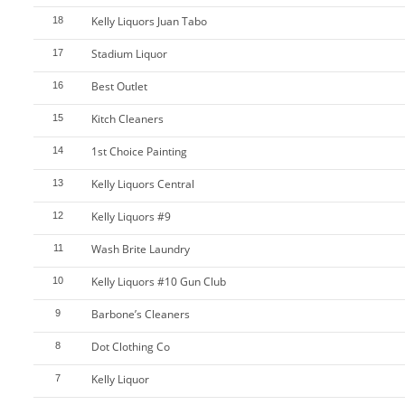
Kelly Liquors Juan Tabo
18
Stadium Liquor
17
Best Outlet
16
Kitch Cleaners
15
1st Choice Painting
14
Kelly Liquors Central
13
Kelly Liquors #9
12
Wash Brite Laundry
11
Kelly Liquors #10 Gun Club
10
Barbone’s Cleaners
9
Dot Clothing Co
8
Kelly Liquor
7