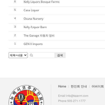
Kelly Liquors Bosque Farms
6
Casa Liquor
5
Osuna Nursery
4
Kelly /Liquor Barn
3
The Garage 자동차 정비
2
GEN X Imports
1
검색
Home
한인회 안내
어버이회
Email info@kaanm.com
Phone 505-271-1777