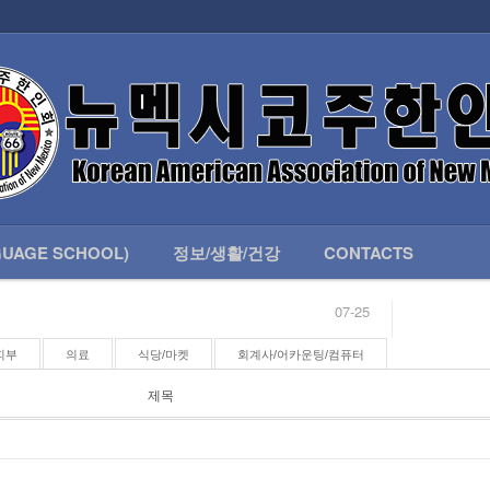
인회 안내
어버이회
한국학교(LANGUAGE SCHOOL)
UAGE SCHOOL)
정보/생활/건강
CONTACTS
07-25
04-04
합니다.
03-23
피부
의료
식당/마켓
회계사/어카운팅/컴퓨터
님
02-20
 안내
02-06
제목
07-25