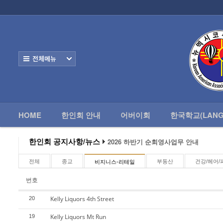
로그인
회원가입
HOME
한
Home
한인회 안내
전체보기
어버이회
한국학교(Language School)
HOME
한인회 안내
어버이회
한국학교(LANG
정보/생활/건강
Contacts
한인회 공지사항/뉴스
2026 하반기 순회영사업무 안내
2026 미주한인회장대회
왕과 사는 남자 앨버커키에서 영화 상영
전체
종교
부동산
건강/헤어/
비지니스-리테일
알버커키 감리교회 부흥회 조영진 목사
2026년 3월 10일 상반기 순회 영사업무
번호
2026 하반기 순회영사업무 안내
Kelly Liquors 4th Street
20
Kelly Liquors Mt Run
19