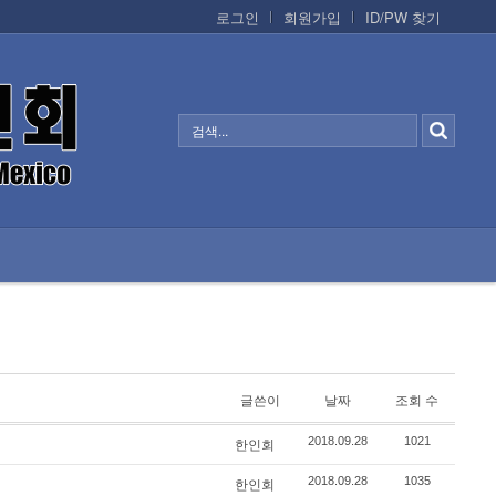
로그인
회원가입
ID/PW 찾기
정보/생활/건강
CONTACTS
글쓴이
날짜
조회 수
2018.09.28
1021
한인회
2018.09.28
1035
한인회