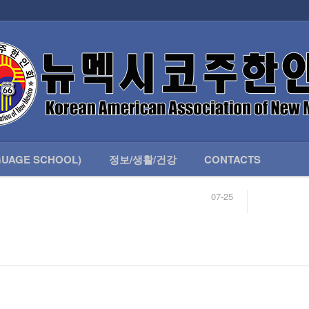
인회 안내
어버이회
한국학교(LANGUAGE SCHOOL)
UAGE SCHOOL)
정보/생활/건강
CONTACTS
07-25
04-04
합니다.
03-23
님
02-20
 안내
02-06
07-25