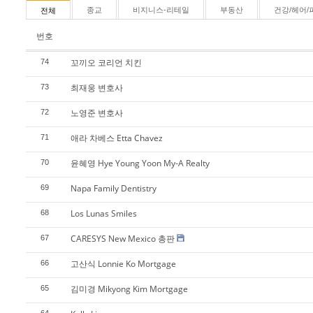
종교
비지니스-리테일
부동산
건강/헤어/
전체
번호
꼬끼오 코리언 치킨
74
최재웅 변호사
73
노영준 변호사
72
애라 차베스 Etta Chavez
71
윤혜영 Hye Young Yoon My-A Realty
70
Napa Family Dentistry
69
Los Lunas Smiles
68
CARESYS New Mexico 총판
67
고산식 Lonnie Ko Mortgage
66
김미경 Mikyong Kim Mortgage
65