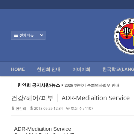
로그인
회원가입
HOME
한
Home
한인회 안내
전체보기
어버이회
한국학교(Language School)
HOME
한인회 안내
어버이회
한국학교(LANG
정보/생활/건강
Contacts
한인회 공지사항/뉴스
2026 하반기 순회영사업무 안내
2026 미주한인회장대회
왕과 사는 남자 앨버커키에서 영화 상영
건강/헤어/피부
ADR-Mediaition Service
알버커키 감리교회 부흥회 조영진 목사
2026년 3월 10일 상반기 순회 영사업무
한인회
2018.09.29 12:34
조회 수 : 1107
2026 하반기 순회영사업무 안내
ADR-Mediaition Service