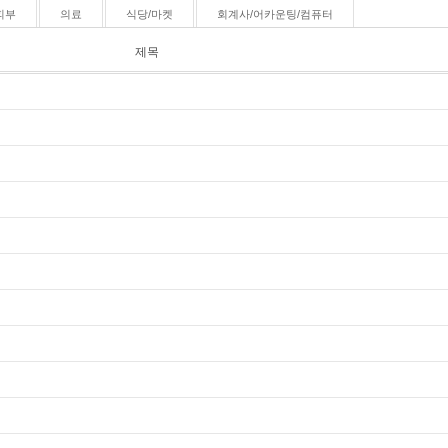
피부
의료
식당/마켓
회계사/어카운팅/컴퓨터
제목