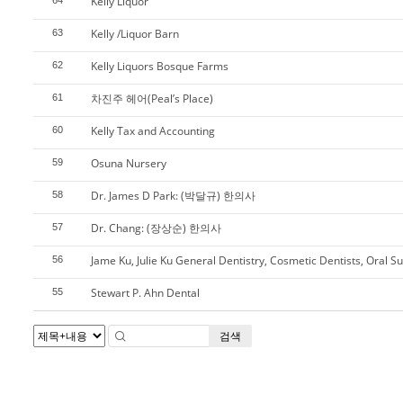
Kelly Liquor
64
Kelly /Liquor Barn
63
Kelly Liquors Bosque Farms
62
차진주 헤어(Peal’s Place)
61
Kelly Tax and Accounting
60
Osuna Nursery
59
Dr. James D Park: (박달규) 한의사
58
Dr. Chang: (장상순) 한의사
57
Jame Ku, Julie Ku General Dentistry, Cosmetic Dentists, Oral S
56
Stewart P. Ahn Dental
55
검색