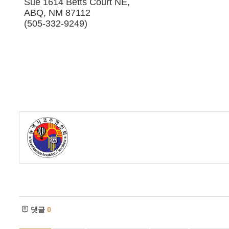
Sue 1614 Betts Court NE,
ABQ, NM 87112
(505-332-9249)
댓글
0