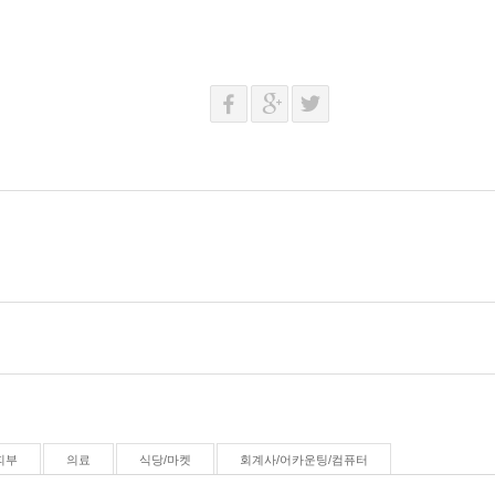
피부
의료
식당/마켓
회계사/어카운팅/컴퓨터