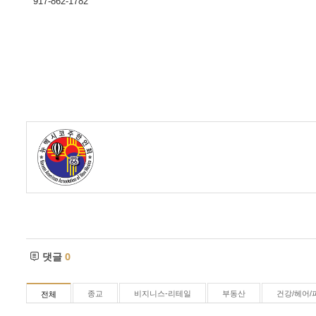
917-862-1782
댓글
0
종교
비지니스-리테일
부동산
건강/헤어/
전체