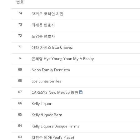
번호
꼬끼오 코리언 치킨
74
최재웅 변호사
73
노영준 변호사
72
애라 차베스 Etta Chavez
71
윤혜영 Hye Young Yoon My-A Realty
»
Napa Family Dentistry
69
Los Lunas Smiles
68
CARESYS New Mexico 총판
67
Kelly Liquor
66
Kelly /Liquor Barn
65
Kelly Liquors Bosque Farms
64
차진주 헤어(Peal’s Place)
63