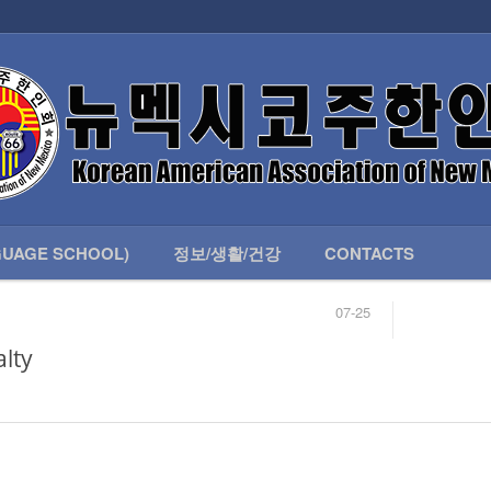
인회 안내
어버이회
한국학교(LANGUAGE SCHOOL)
UAGE SCHOOL)
정보/생활/건강
CONTACTS
07-25
04-04
합니다.
03-23
lty
님
02-20
 안내
02-06
07-25