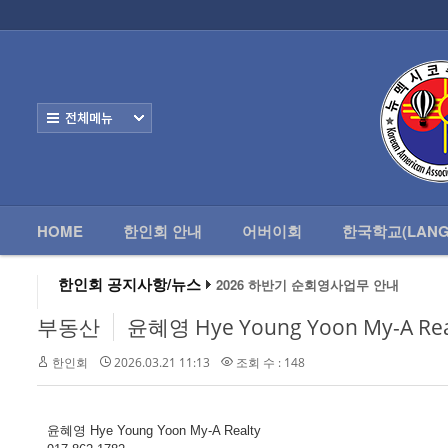
로그인
회원가입
HOME
한
Home
한인회 안내
전체보기
어버이회
한국학교(Language School)
HOME
한인회 안내
어버이회
한국학교(LANG
정보/생활/건강
Contacts
한인회 공지사항/뉴스
2026 하반기 순회영사업무 안내
2026 미주한인회장대회
왕과 사는 남자 앨버커키에서 영화 상영
부동산
윤혜영 Hye Young Yoon My-A Rea
알버커키 감리교회 부흥회 조영진 목사
2026년 3월 10일 상반기 순회 영사업무
한인회
2026.03.21 11:13
조회 수 : 148
2026 하반기 순회영사업무 안내
윤혜영 Hye Young Yoon My-A Realty