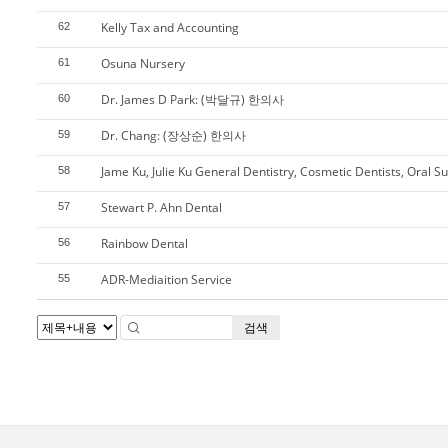
Kelly Tax and Accounting
62
Osuna Nursery
61
Dr. James D Park: (박달규) 한의사
60
Dr. Chang: (장상순) 한의사
59
Jame Ku, Julie Ku General Dentistry, Cosmetic Dentists, Oral S
58
Stewart P. Ahn Dental
57
Rainbow Dental
56
ADR-Mediaition Service
55
검색