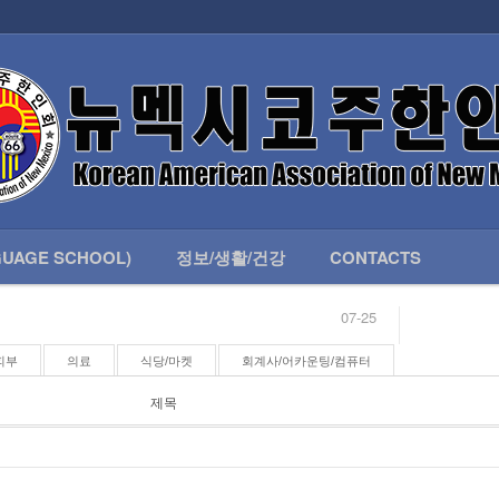
인회 안내
어버이회
한국학교(LANGUAGE SCHOOL)
UAGE SCHOOL)
정보/생활/건강
CONTACTS
07-25
04-04
합니다.
03-23
피부
의료
식당/마켓
회계사/어카운팅/컴퓨터
님
02-20
 안내
02-06
제목
07-25