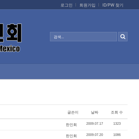
로그인
회원가입
ID/PW 찾기
정보/생활/건강
CONTACTS
글쓴이
날짜
조회 수
2009.07.17
1323
한인회
2009.07.20
1086
한인회