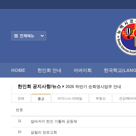
로그인
회원가입
HOME
한
Home
한인회 안내
전체보기
어버이회
한국학교(Language School)
HOME
한인회 안내
어버이회
한국학교(LANG
정보/생활/건강
Contacts
한인회 공지사항/뉴스
2026 하반기 순회영사업무 안내
2026 미주한인회장대회
왕과 사는 남자 앨버커키에서 영화 상영
전체
비지니스-리테일
부동산
건강/헤어/
종교
알버커키 감리교회 부흥회 조영진 목사
2026년 3월 10일 상반기 순회 영사업무
번호
2026 하반기 순회영사업무 안내
알버커키 한인 가톨릭 공동체
11
갈릴리 장로교회
10