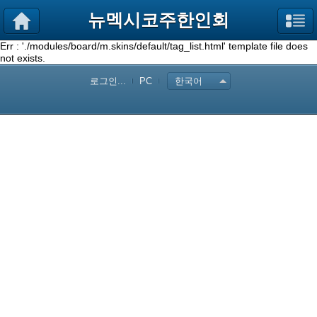
뉴멕시코주한인회
Err : './modules/board/m.skins/default/tag_list.html' template file does
not exists.
로그인...
PC
한국어