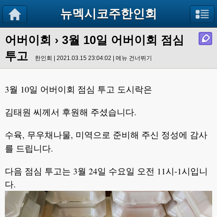
뉴멕시코주한인회
어버이회
›
3월 10일 어버이회 점심
투고
한인회 | 2021.03.15 23:04:02 |
메뉴 건너뛰기
3월 10일 어버이회 점심 투고 도시락은
김태원 씨께서 후원해 주셨습니다.
수육, 무우채나물, 미역으로 준비해 주신 정성에 감사
를 드립니다.
다음 점심 투고는 3월 24일 수요일 오전 11시-1시입니
다.