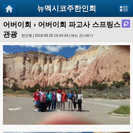
뉴멕시코주한인회
어버이회
› 어버이회 파고사 스프링스
관광
한인회 | 2018.09.26 19:44:44 |
메뉴 건너뛰기