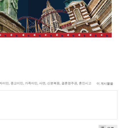
자이민
,
종교이민
,
가족이민
,
사면
,
신분복원
,
결혼영주권
,
혼인시고
이 게시물을