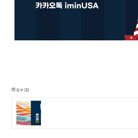
첨부 [
2
]