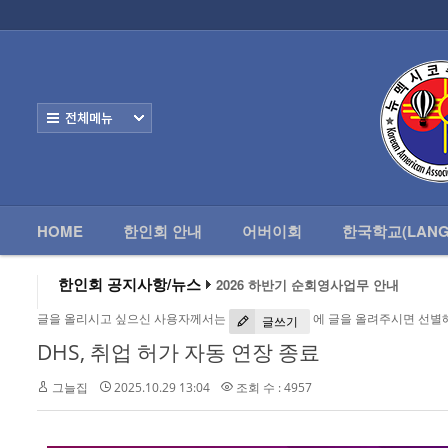
로그인
회원가입
HOME
한
Home
한인회 안내
전체보기
어버이회
한국학교(Language School)
HOME
한인회 안내
어버이회
한국학교(LANG
정보/생활/건강
2026 하반기 순회영사업무 안내
- 한인회총람(2012)
한인회 공지사항/뉴스
2026 미주한인회장대회
왕과 사는 남자 앨버커키에서 영화 상영
- 뉴멕시코 한인업소록
글을 올리시고 싶으신 사용자께서는
에 글을 올려주시면 선별
알버커키 감리교회 부흥회 조영진 목사
글쓰기
2026년 3월 10일 상반기 순회 영사업무
DHS, 취업 허가 자동 연장 종료
- 뉴멕시코골프회
2026 하반기 순회영사업무 안내
그늘집
2025.10.29 13:04
조회 수 : 4957
Contacts