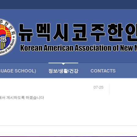
인회 안내
어버이회
한국학교(LANGUAGE SCHOOL)
UAGE SCHOOL)
정보/생활/건강
CONTACTS
07-25
04-04
합니다.
03-23
해서 게시하도록 하겠습니다
님
02-20
 안내
02-06
07-25