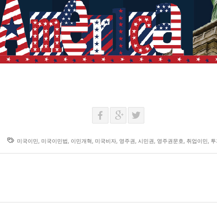
미국이민
,
미국이민법
,
이민개혁
,
미국비자
,
영주권
,
시민권
,
영주권문호
,
취업이민
,
투