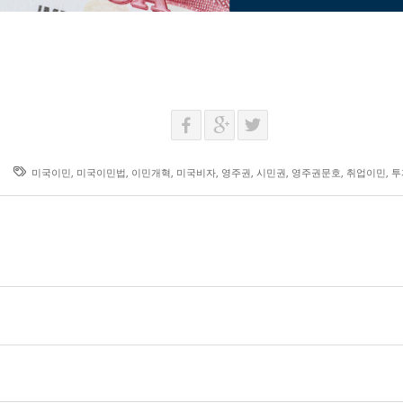
미국이민
,
미국이민법
,
이민개혁
,
미국비자
,
영주권
,
시민권
,
영주권문호
,
취업이민
,
투