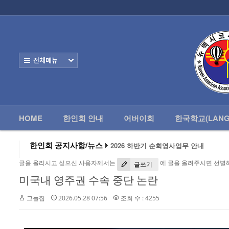
로그인
회원가입
HOME
한
Home
한인회 안내
전체보기
어버이회
한국학교(Language School)
HOME
한인회 안내
어버이회
한국학교(LANG
정보/생활/건강
2026 하반기 순회영사업무 안내
- 한인회총람(2012)
한인회 공지사항/뉴스
2026 미주한인회장대회
왕과 사는 남자 앨버커키에서 영화 상영
- 뉴멕시코 한인업소록
글을 올리시고 싶으신 사용자께서는
에 글을 올려주시면 선별
알버커키 감리교회 부흥회 조영진 목사
글쓰기
2026년 3월 10일 상반기 순회 영사업무
미국내 영주권 수속 중단 논란
- 뉴멕시코골프회
2026 하반기 순회영사업무 안내
그늘집
2026.05.28 07:56
조회 수 : 4255
Contacts