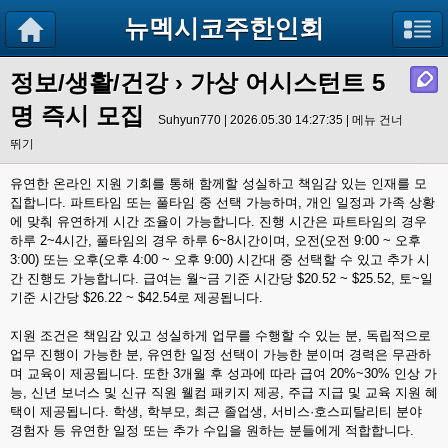
뉴멕시코주한인회
정보/생활/건강
› 가상 어시스턴트 5
명 즉시 모집
Suhyun770 | 2026.05.30 14:27:35 |
메뉴 건너
뛰기
유연한 온라인 지원 기회를 통해 함께할 성실하고 책임감 있는 인재를 모
집합니다. 파트타임 또는 풀타임 중 선택 가능하며, 개인 일정과 가족 상황
에 맞춰 유연하게 시간 조율이 가능합니다. 진행 시간은 파트타임의 경우
하루 2~4시간, 풀타임의 경우 하루 6~8시간이며, 오전(오전 9:00 ~ 오후
3:00) 또는 오후(오후 4:00 ~ 오후 9:00) 시간대 중 선택할 수 있고 추가 시
간 진행도 가능합니다. 급여는 월~금 기준 시간당 $20.52 ~ $25.52, 토~일
기준 시간당 $26.22 ~ $42.54로 제공됩니다.
지원 조건은 책임감 있고 성실하게 업무를 수행할 수 있는 분, 독립적으로
업무 진행이 가능한 분, 유연한 일정 선택이 가능한 분이며 경력은 무관하
며 교육이 제공됩니다. 또한 3개월 후 성과에 따라 급여 20%~30% 인상 가
능, 신년 보너스 및 신규 직원 웰컴 패키지 제공, 주급 지급 및 교육 지원 혜
택이 제공됩니다. 학생, 학부모, 최근 졸업생, 서비스·호스피탈리티 분야
경험자 등 유연한 일정 또는 추가 수입을 원하는 분들에게 적합합니다.