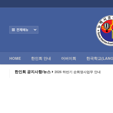
HOME
한
Home
한인회 안내
전체보기
어버이회
한국학교(Language School)
HOME
한인회 안내
어버이회
한국학교(LANG
정보/생활/건강
- 한인회총람(2012)
한인회 공지사항/뉴스
2026 하반기 순회영사업무 안내
2026 미주한인회장대회
- 뉴멕시코 한인업소록
왕과 사는 남자 앨버커키에서 영화 상영
알버커키 감리교회 부흥회 조영진 목사
- 뉴멕시코골프회
2026년 3월 10일 상반기 순회 영사업무
2026 하반기 순회영사업무 안내
Contacts