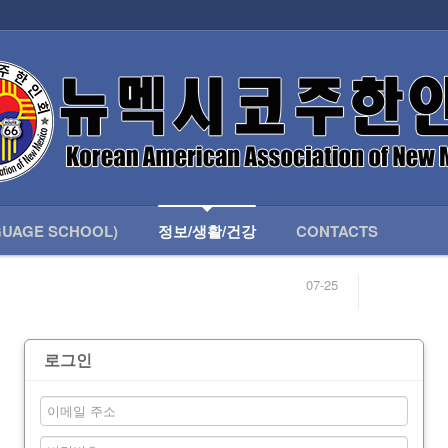
인회 안내
어버이회
한국학교(LANGUAGE SCHOOL)
UAGE SCHOOL)
정보/생활/건강
CONTACTS
07-25
04-04
합니다.
03-23
님
02-20
 안내
02-06
로그인
07-25