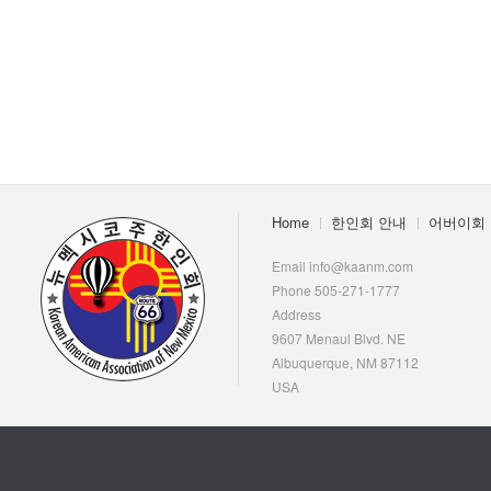
Home
한인회 안내
어버이회
Email info@kaanm.com
Phone 505-271-1777
Address
9607 Menaul Blvd. NE
Albuquerque, NM 87112
USA