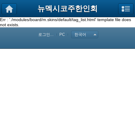
뉴멕시코주한인회
Err : './modules/board/m.skins/default/tag_list.html' template file does
not exists.
로그인...
PC
한국어