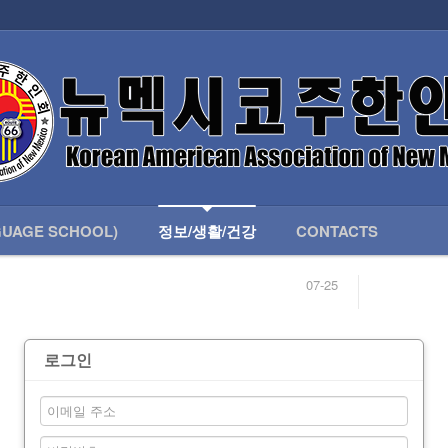
인회 안내
어버이회
한국학교(LANGUAGE SCHOOL)
UAGE SCHOOL)
정보/생활/건강
CONTACTS
07-25
04-04
합니다.
03-23
님
02-20
 안내
02-06
로그인
07-25