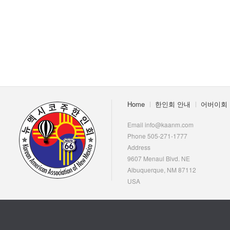
Home
한인회 안내
어버이회
Email info@kaanm.com
Phone 505-271-1777
Address
9607 Menaul Blvd. NE
Albuquerque, NM 87112
USA