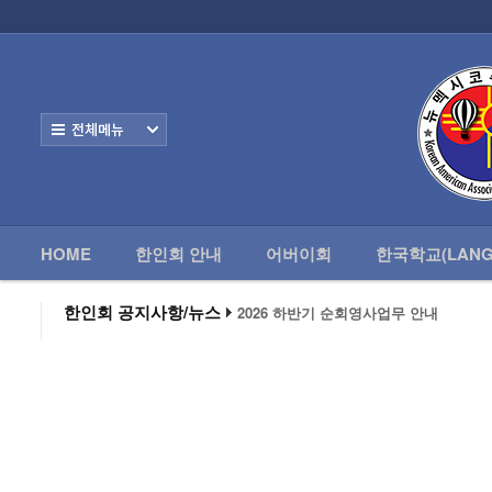
HOME
한
Home
한인회 안내
전체보기
어버이회
한국학교(Language School)
HOME
한인회 안내
어버이회
한국학교(LANG
정보/생활/건강
- 한인회총람(2012)
한인회 공지사항/뉴스
2026 하반기 순회영사업무 안내
2026 미주한인회장대회
- 뉴멕시코 한인업소록
왕과 사는 남자 앨버커키에서 영화 상영
알버커키 감리교회 부흥회 조영진 목사
- 뉴멕시코골프회
2026년 3월 10일 상반기 순회 영사업무
2026 하반기 순회영사업무 안내
Contacts