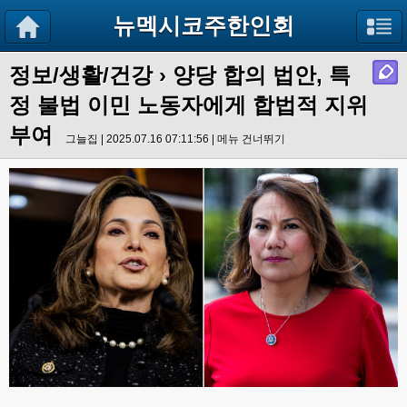
뉴멕시코주한인회
정보/생활/건강
› 양당 합의 법안, 특
정 불법 이민 노동자에게 합법적 지위
부여
그늘집 | 2025.07.16 07:11:56 |
메뉴 건너뛰기