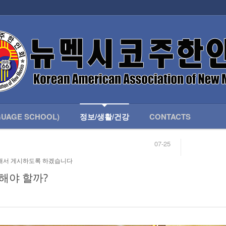
인회 안내
어버이회
한국학교(LANGUAGE SCHOOL)
UAGE SCHOOL)
정보/생활/건강
CONTACTS
07-25
04-04
합니다.
03-23
해서 게시하도록 하겠습니다
님
02-20
 안내
02-06
해야 할까?
07-25