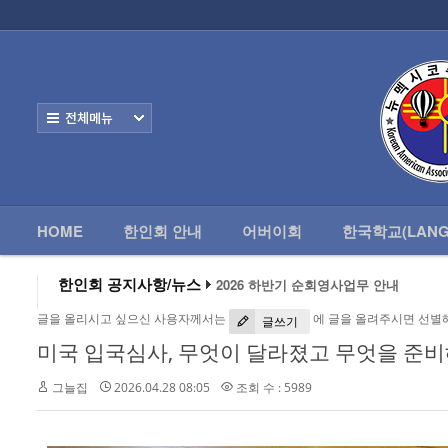
로그인
회원가입
HOME
한
Home
한인회 안내
전체보기
어버이회
한국학교(Language School)
HOME
한인회 안내
어버이회
한국학교(LANG
정보/생활/건강
2026 하반기 순회영사업무 안내
- 한인회총람(2012)
한인회 공지사항/뉴스
2026 미주한인회장대회
왕과 사는 남자 앨버커키에서 영화 상영
- 뉴멕시코 한인업소록
글을 올리시고 싶으신 사용자께서는
에 글을 올려주시면 선별
알버커키 감리교회 부흥회 조영진 목사
글쓰기
2026년 3월 10일 상반기 순회 영사업무
미국 입국심사, 무엇이 달라졌고 무엇을 준비
- 뉴멕시코골프회
2026 하반기 순회영사업무 안내
그늘집
2026.04.28 08:05
조회 수 : 5989
Contacts