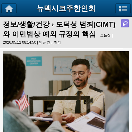
뉴멕시코주한인회
정보/생활/건강
› 도덕성 범죄(CIMT)
와 이민법상 예외 규정의 핵심
그늘집 |
2026.05.12 08:14:50 |
메뉴 건너뛰기