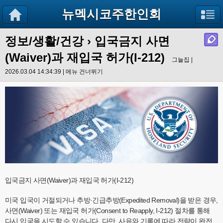
뉴멕시코주한인회
정보/생활/건강
› 입국금지 사면
(Waiver)과 재입국 허가(I-212)
그늘집 |
2026.03.04 14:34:39 |
메뉴 건너뛰기
입국금지 사면(Waiver)과 재입국 허가(I-212)
미국 입국이 거절되거나 추방·긴급추방(Expedited Removal)을 받은 경우,
사면(Waiver) 또는 재입국 허가(Consent to Reapply, I-212) 절차를 통해
다시 입국을 시도할 수 있습니다. 다만, 사유와 기록에 따라 전략이 완전