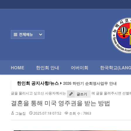
로그인
회원가입
HOME
한
Home
한인회 안내
전체보기
어버이회
한국학교(Language School)
HOME
한인회 안내
어버이회
한국학교(LANG
정보/생활/건강
2026 하반기 순회영사업무 안내
- 한인회총람(2012)
한인회 공지사항/뉴스
2026 미주한인회장대회
왕과 사는 남자 앨버커키에서 영화 상영
- 뉴멕시코 한인업소록
글을 올리시고 싶으신 사용자께서는
에 글을 올려주시면 선별
알버커키 감리교회 부흥회 조영진 목사
글쓰기
2026년 3월 10일 상반기 순회 영사업무
결혼을 통해 미국 영주권을 받는 방법
- 뉴멕시코골프회
2026 하반기 순회영사업무 안내
그늘집
2025.07.18 07:52
조회 수 : 7863
Contacts