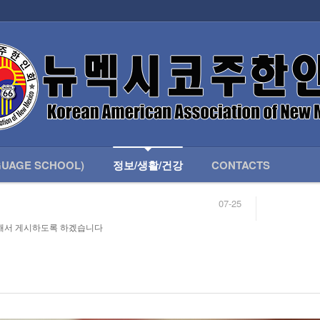
인회 안내
어버이회
한국학교(LANGUAGE SCHOOL)
UAGE SCHOOL)
정보/생활/건강
CONTACTS
07-25
04-04
합니다.
03-23
해서 게시하도록 하겠습니다
님
02-20
 안내
02-06
07-25