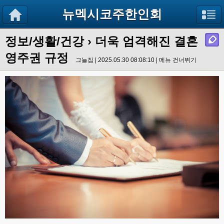
뉴멕시코주한인회
정보/생활/건강
› 더욱 엄격해진 결혼
영주권 규정
그늘집 | 2025.05.30 08:08:10 |
메뉴 건너뛰기