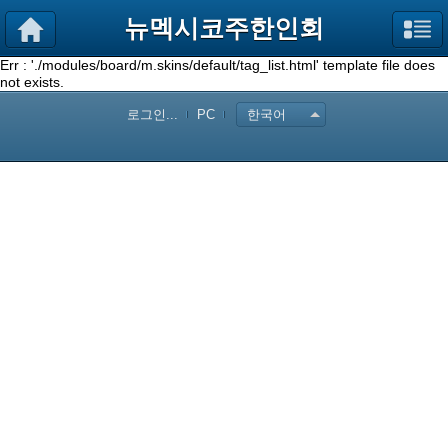
뉴멕시코주한인회
Err : './modules/board/m.skins/default/tag_list.html' template file does
not exists.
로그인...
PC
한국어