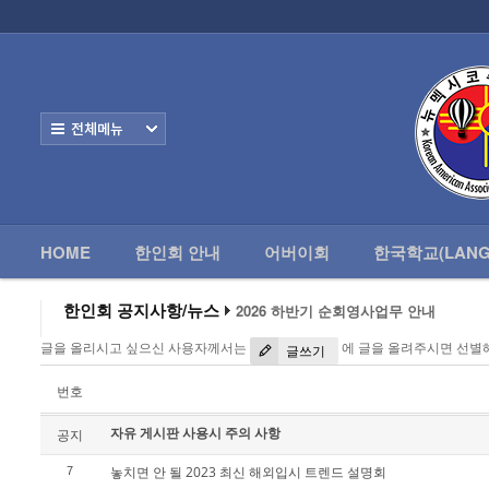
로그인
회원가입
HOME
한
Home
한인회 안내
전체보기
어버이회
한국학교(Language School)
HOME
한인회 안내
어버이회
한국학교(LANG
정보/생활/건강
- 한인회총람(2012)
한인회 공지사항/뉴스
2026 하반기 순회영사업무 안내
2026 미주한인회장대회
- 뉴멕시코 한인업소록
글을 올리시고 싶으신 사용자께서는
에 글을 올려주시면 선별
왕과 사는 남자 앨버커키에서 영화 상영
글쓰기
알버커키 감리교회 부흥회 조영진 목사
- 뉴멕시코골프회
2026년 3월 10일 상반기 순회 영사업무
번호
2026 하반기 순회영사업무 안내
자유 게시판 사용시 주의 사항
Contacts
공지
놓치면 안 될 2023 최신 해외입시 트렌드 설명회
7