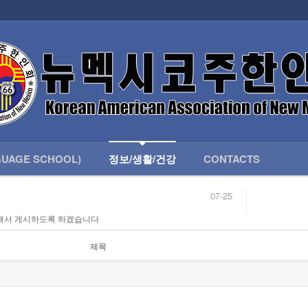
인회 안내
어버이회
한국학교(LANGUAGE SCHOOL)
UAGE SCHOOL)
정보/생활/건강
CONTACTS
07-25
04-04
해서 게시하도록 하겠습니다
합니다.
03-23
님
02-20
 안내
02-06
제목
07-25