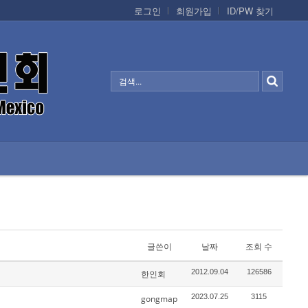
로그인
회원가입
ID/PW 찾기
정보/생활/건강
CONTACTS
글쓴이
날짜
조회 수
2012.09.04
126586
한인회
2023.07.25
3115
gongmap