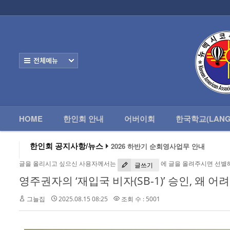
로그인
회원가입
HOME
한
Home
한인회 안내
전체보기
어버이회
한국학교(Language School)
HOME
한인회 안내
어버이회
한국학교(LANG
정보/생활/건강
2026 하반기 순회영사업무 안내
- 한인회총람(2012)
한인회 공지사항/뉴스
2026 미주한인회장대회
왕과 사는 남자 앨버커키에서 영화 상영
- 뉴멕시코 한인업소록
글을 올리시고 싶으신 사용자께서는
에 글을 올려주시면 선별
알버커키 감리교회 부흥회 조영진 목사
글쓰기
2026년 3월 10일 상반기 순회 영사업무
영주권자의 ‘재입국 비자(SB-1)’ 승인, 왜 어
- 뉴멕시코골프회
2026 하반기 순회영사업무 안내
그늘집
2025.08.15 08:25
조회 수 : 5001
Contacts