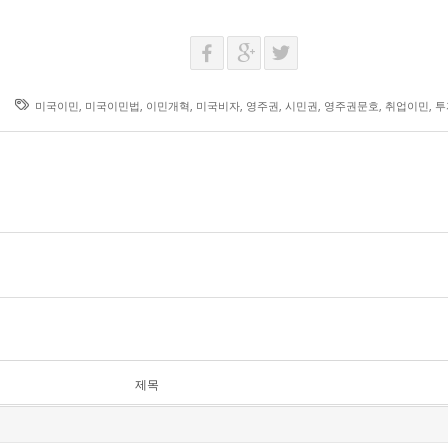
미국이민
,
미국이민법
,
이민개혁
,
미국비자
,
영주권
,
시민권
,
영주권문호
,
취업이민
,
투
제목