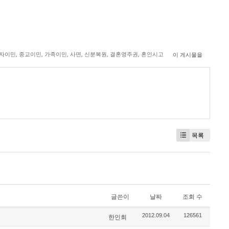
자이민
,
종교이민
,
가족이민
,
사면
,
신분복원
,
결혼영주권
,
혼인시고
이 게시물을
목록
글쓴이
날짜
조회 수
2012.09.04
126561
한인회