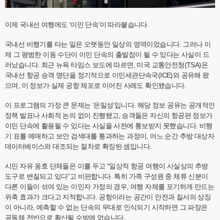
이제 국내선 여행에도 ‘이민 단속’이 따라붙습니다.
국내선 비행기를 타는 일은 오랫동안 일상의 영역이었습니다. 그러나 이
제 그 평범한 이동 수단이 이민 단속의 출발점이 될 수 있다는 사실이 드
러났습니다. 최근 뉴욕 타임스 보도에 따르면, 미국 교통안전청(TSA)은
국내선 항공 승객 명단을 정기적으로 이민세관단속국(ICE)와 공유해 왔
으며, 이 정보가 실제 공항 체포로 이어진 사례도 확인됐습니다.
이 프로그램의 가장 큰 문제는 ‘은밀성’입니다. 해당 정보 공유는 공개적인
정책 발표나 사회적 논의 없이 진행됐고, 승객들은 자신의 항공편 정보가
이민 단속에 활용될 수 있다는 사실을 사전에 통보받지 못했습니다. 비행
기 표를 예매하고 보안 검색대를 통과하는 과정이, 어느 순간 추방 대상자
데이터베이스와 대조되는 절차로 확장된 셈입니다.
시민 자유 옹호 단체들은 이를 두고 “일상적 항공 여행이 사실상의 추방
도구로 변질되고 있다”고 비판합니다. 특히 가족 구성원 중 체류 신분이
다른 이들이 섞여 있는 이민자 가정의 경우, 여행 자체를 포기하게 만드는
위축 효과가 크다고 지적합니다. 공항이라는 공간이 안전과 질서의 상징
이 아니라, 예측할 수 없는 단속의 무대로 인식되기 시작하면 그 파장은
공동체 전반으로 확산될 수밖에 없습니다.