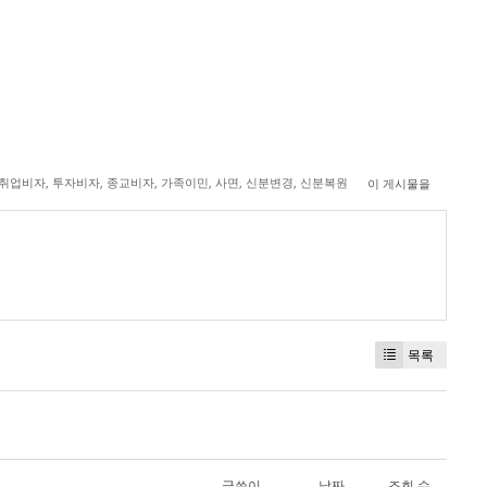
취업비자
,
투자비자
,
종교비자
,
가족이민
,
사면
,
신분변경
,
신분복원
이 게시물을
목록
글쓴이
날짜
조회 수