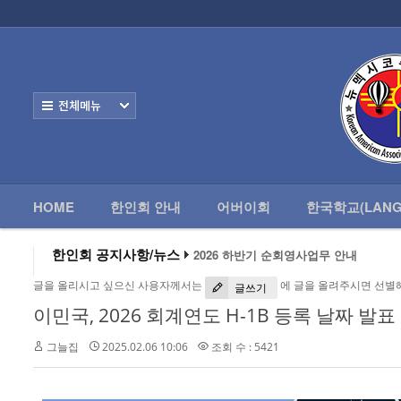
로그인
회원가입
HOME
한
Home
한인회 안내
전체보기
어버이회
한국학교(Language School)
HOME
한인회 안내
어버이회
한국학교(LANG
정보/생활/건강
2026 하반기 순회영사업무 안내
- 한인회총람(2012)
한인회 공지사항/뉴스
2026 미주한인회장대회
왕과 사는 남자 앨버커키에서 영화 상영
- 뉴멕시코 한인업소록
글을 올리시고 싶으신 사용자께서는
에 글을 올려주시면 선별
알버커키 감리교회 부흥회 조영진 목사
글쓰기
2026년 3월 10일 상반기 순회 영사업무
이민국, 2026 회계연도 H-1B 등록 날짜 발표
- 뉴멕시코골프회
2026 하반기 순회영사업무 안내
그늘집
2025.02.06 10:06
조회 수 : 5421
Contacts