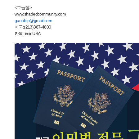
<그늘집>
www.shadedcommunity.com
gunulzip@gmail.com
미국:(213)387-4800
카톡: iminUSA