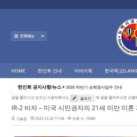
로그인
회원가입
HOME
한
Home
한인회 안내
전체보기
어버이회
한국학교(Language School)
HOME
한인회 안내
어버이회
한국학교(LANG
정보/생활/건강
2026 하반기 순회영사업무 안내
- 한인회총람(2012)
한인회 공지사항/뉴스
2026 미주한인회장대회
왕과 사는 남자 앨버커키에서 영화 상영
- 뉴멕시코 한인업소록
글을 올리시고 싶으신 사용자께서는
에 글을 올려주시면 선별
알버커키 감리교회 부흥회 조영진 목사
글쓰기
2026년 3월 10일 상반기 순회 영사업무
IR-2 비자 – 미국 시민권자의 21세 미만 미혼
- 뉴멕시코골프회
2026 하반기 순회영사업무 안내
그늘집
2025.12.20 11:58
조회 수 : 5980
Contacts