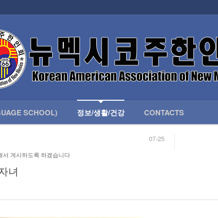
인회 안내
어버이회
한국학교(LANGUAGE SCHOOL)
UAGE SCHOOL)
정보/생활/건강
CONTACTS
07-25
04-04
합니다.
03-23
해서 게시하도록 하겠습니다
님
02-20
 안내
02-06
 자녀
07-25