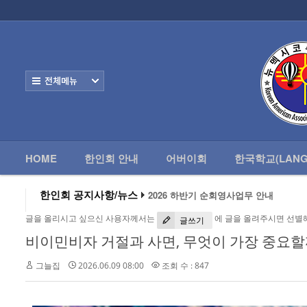
로그인
회원가입
HOME
한
Home
한인회 안내
전체보기
어버이회
한국학교(Language School)
HOME
한인회 안내
어버이회
한국학교(LANG
정보/생활/건강
2026 하반기 순회영사업무 안내
- 한인회총람(2012)
한인회 공지사항/뉴스
2026 미주한인회장대회
왕과 사는 남자 앨버커키에서 영화 상영
- 뉴멕시코 한인업소록
글을 올리시고 싶으신 사용자께서는
에 글을 올려주시면 선별
알버커키 감리교회 부흥회 조영진 목사
글쓰기
2026년 3월 10일 상반기 순회 영사업무
비이민비자 거절과 사면, 무엇이 가장 중요할
- 뉴멕시코골프회
2026 하반기 순회영사업무 안내
그늘집
2026.06.09 08:00
조회 수 : 847
Contacts