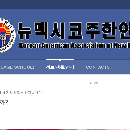
인회 안내
어버이회
한국학교(LANGUAGE SCHOOL)
UAGE SCHOOL)
정보/생활/건강
CONTACTS
07-25
04-04
합니다.
03-23
해서 게시하도록 하겠습니다
님
02-20
 안내
02-06
까?
07-25