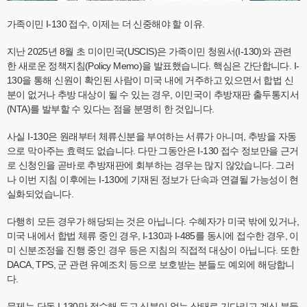
가족이민 I-130 접수, 이제는 더 신중해야 할 이유.
지난 2025년 8월 초 미이민국(USCIS)은 가족이민 청원서(I-130)와 관련
한 새로운 정책지침(Policy Memo)을 발표했습니다. 핵심은 간단합니다. I-
130을 통해 신원이 확인된 사람이 미국 내에 거주하고 있으면서 합법 신
분이 없거나 추방 대상이 될 수 있는 경우, 이민국이 추방재판 출두통지서
(NTA)를 발부할 수 있다는 점을 분명히 한 것입니다.
사실 I-130은 원래부터 체류신분을 부여하는 서류가 아니며, 추방을 자동
으로 막아주는 효력도 없습니다. 다만 그동안은 I-130 접수 정보만을 근거
로 신청인을 곧바로 추방재판에 회부하는 경우는 많지 않았습니다. 그러
나 이번 지침 이후에는 I-130에 기재된 정보가 단속과 연결될 가능성이 현
실화되었습니다.
다행히 모든 경우가 해당되는 것은 아닙니다. 수혜자가 미국 밖에 있거나,
미국 내에서 합법 체류 중인 경우, I-130과 I-485를 동시에 접수한 경우, 이
미 신분조정을 진행 중인 경우 등은 지침의 직접적 대상이 아닙니다. 또한
DACA, TPS, 군 관련 유예조치 등으로 보호받는 분들도 예외에 해당합니
다.
문제는 단독 I-130만 접수해 두고 신분이 없는 상태로 기다리고 계신 분들