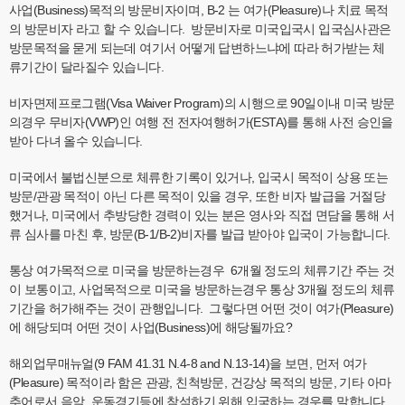
사업(Business)목적의 방문비자이며, B-2 는 여가(Pleasure)나 치료 목적
의 방문비자 라고 할 수 있습니다. 방문비자로 미국입국시 입국심사관은
방문목적을 묻게 되는데 여기서 어떻게 답변하느냐에 따라 허가받는 체
류기간이 달라질수 있습니다.
비자면제프로그램(Visa Waiver Program)의 시행으로 90일이내 미국 방문
의경우 무비자(VWP)인 여행 전 전자여행허가(ESTA)를 통해 사전 승인을
받아 다녀 올수 있습니다.
미국에서 불법신분으로 체류한 기록이 있거나, 입국시 목적이 상용 또는
방문/관광 목적이 아닌 다른 목적이 있을 경우, 또한 비자 발급을 거절당
했거나, 미국에서 추방당한 경력이 있는 분은 영사와 직접 면담을 통해 서
류 심사를 마친 후, 방문(B-1/B-2)비자를 발급 받아야 입국이 가능합니다.
통상 여가목적으로 미국을 방문하는경우 6개월 정도의 체류기간 주는 것
이 보통이고, 사업목적으로 미국을 방문하는경우 통상 3개월 정도의 체류
기간을 허가해주는 것이 관행입니다. 그렇다면 어떤 것이 여가(Pleasure)
에 해당되며 어떤 것이 사업(Business)에 해당될까요?
해외업무매뉴얼(9 FAM 41.31 N.4-8 and N.13-14)을 보면, 먼저 여가
(Pleasure) 목적이라 함은 관광, 친척방문, 건강상 목적의 방문, 기타 아마
추어로서 음악, 운동경기등에 참석하기 위해 입국하는 경우를 말합니다.