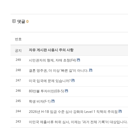
댓글
0
번호
자유 게시판 사용시 주의 사항
공지
시민권자의 형제, 자매 초청(F4)
249
결혼 영주권, 더 이상 ‘빠른 길’이 아니다.
248
미국 입국에 문제 있습니까?
247
80만불 투자이민(EB-5)
246
학생 비자(F-1)
245
2026년 H-1B 임금 수준 심사 강화와 Level 1 직책의 주의점
244
이민국 제출서류 허위 심사, 이제는 ‘과거 전체 기록’이 대상입니다.
243