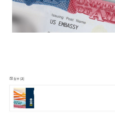
첨부 [
2
]