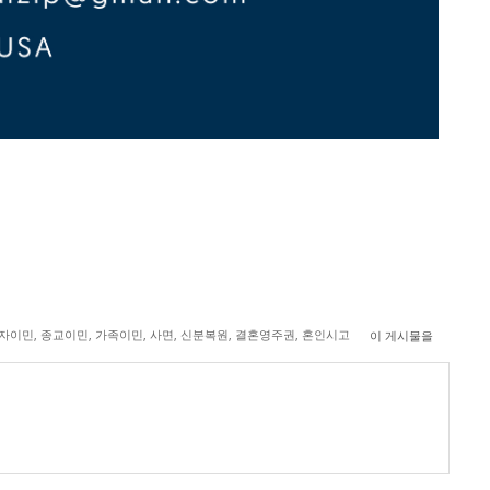
자이민
,
종교이민
,
가족이민
,
사면
,
신분복원
,
결혼영주권
,
혼인시고
이 게시물을