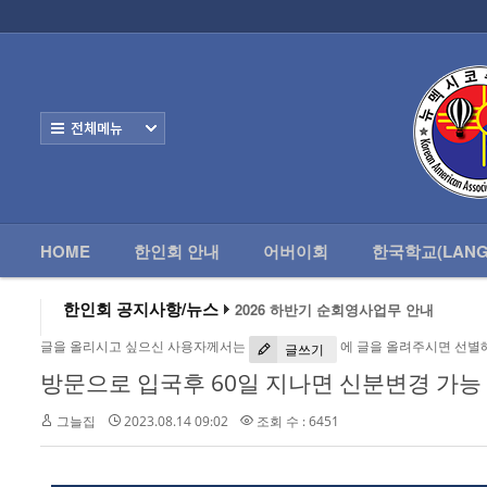
로그인
회원가입
HOME
한
Home
한인회 안내
전체보기
어버이회
한국학교(Language School)
HOME
한인회 안내
어버이회
한국학교(LANG
정보/생활/건강
2026 하반기 순회영사업무 안내
- 한인회총람(2012)
한인회 공지사항/뉴스
2026 미주한인회장대회
왕과 사는 남자 앨버커키에서 영화 상영
- 뉴멕시코 한인업소록
글을 올리시고 싶으신 사용자께서는
에 글을 올려주시면 선별
알버커키 감리교회 부흥회 조영진 목사
글쓰기
2026년 3월 10일 상반기 순회 영사업무
방문으로 입국후 60일 지나면 신분변경 가능
- 뉴멕시코골프회
2026 하반기 순회영사업무 안내
그늘집
2023.08.14 09:02
조회 수 : 6451
Contacts