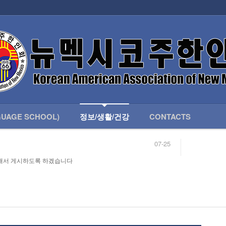
인회 안내
어버이회
한국학교(LANGUAGE SCHOOL)
UAGE SCHOOL)
정보/생활/건강
CONTACTS
07-25
04-04
합니다.
03-23
해서 게시하도록 하겠습니다
님
02-20
 안내
02-06
07-25