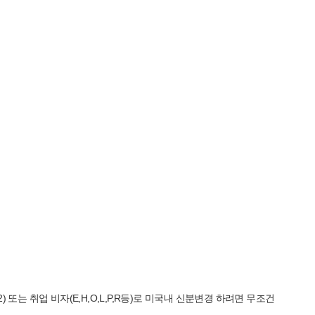
또는 취업 비자(E,H,O,L,P,R등)로 미국내 신분변경 하려면 무조건