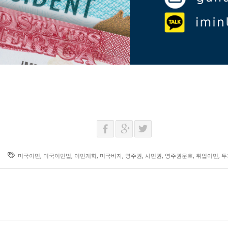
미국이민
,
미국이민법
,
이민개혁
,
미국비자
,
영주권
,
시민권
,
영주권문호
,
취업이민
,
투