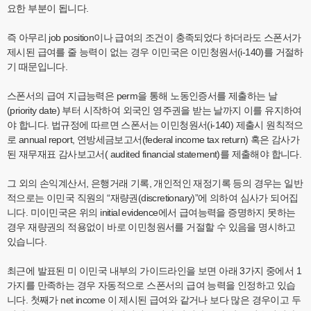
요한 부분이 됩니다.
즉 아무리 job position이나 급여의 조건이 충족되었다 하더라도 스폰서가
제시된 급여를 줄 능력이 없는 경우 이민국은 이민청원서(i-140)를 거절하
기 때문입니다.
스폰서의 급여 지급능력은 perm을 통해 노동인증서를 제출하는 날
(priority date) 부터 시작하여 외국인 영주권을 받는 날까지 이를 유지하여
야 합니다. 법규정에 따르면 스폰서는 이민청원서(i-140) 제출시 원칙적으
로 annual report, 연방세금보고서(federal income tax return) 혹은 감사가
된 재무재표 감사보고서( audited financial statement)를 제출해야 합니다.
그 외의 손익계산서, 은행거래 기록, 개인적인 재정기록 등의 경우는 일반
적으로는 이민국 직원의 “재량권(discretionary)”에 의하여 심사가 되어집
니다. 미이민국은 위의 initial evidence에서 급여능력을 증명하지 못하는
경우 재량권의 적용없이 바로 이민청원서를 거절할 수 있음을 명시하고
있습니다.
최근에 발표된 미 이민국 내부의 가이드라인을 보면 아래 3가지 중에서 1
가지를 만족하는 경우 자동적으로 스폰서의 급여 능력을 인정하고 있습
니다. 첫째가 net income 이 제시된 급여와 같거나 보다 많은 경우이고 두