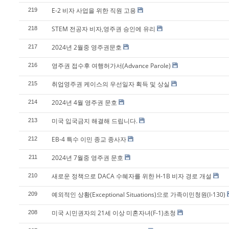
E-2 비자 사업을 위한 직원 고용
219
STEM 전공자 비자,영주권 승인에 유리
218
2024년 2월중 영주권문호
217
영주권 접수후 여행허가서(Advance Parole)
216
취업영주권 케이스의 우선일자 획득 및 상실
215
2024년 4월 영주권 문호
214
미국 입국금지 해결해 드립니다.
213
EB-4 특수 이민 종교 종사자
212
2024년 7월중 영주권 문호
211
새로운 정책으로 DACA 수혜자를 위한 H-1B 비자 경로 개설
210
예외적인 상황(Exceptional Situations)으로 가족이민청원(I-130)
209
미국 시민권자의 21세 이상 미혼자녀(F-1)초청
208