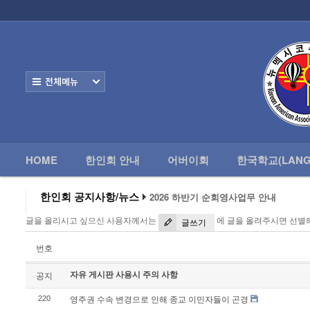
로그인
회원가입
HOME
한
Home
한인회 안내
전체보기
어버이회
한국학교(Language School)
HOME
한인회 안내
어버이회
한국학교(LANG
정보/생활/건강
- 한인회총람(2012)
한인회 공지사항/뉴스
2026 하반기 순회영사업무 안내
2026 미주한인회장대회
- 뉴멕시코 한인업소록
글을 올리시고 싶으신 사용자께서는
에 글을 올려주시면 선별
왕과 사는 남자 앨버커키에서 영화 상영
글쓰기
알버커키 감리교회 부흥회 조영진 목사
- 뉴멕시코골프회
2026년 3월 10일 상반기 순회 영사업무
번호
2026 하반기 순회영사업무 안내
자유 게시판 사용시 주의 사항
Contacts
공지
영주권 수속 변경으로 인해 종교 이민자들이 곤경
220