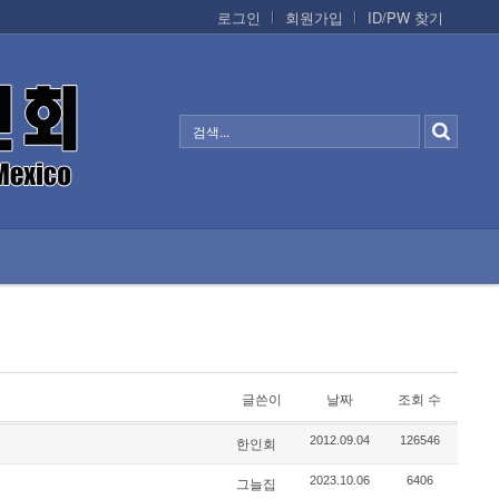
로그인
회원가입
ID/PW 찾기
정보/생활/건강
CONTACTS
글쓴이
날짜
조회 수
2012.09.04
126546
한인회
2023.10.06
6406
그늘집