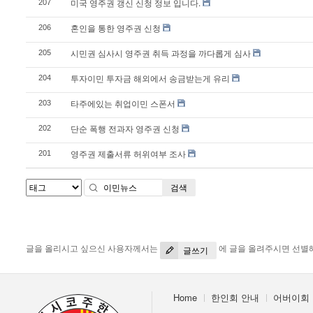
미국 영주권 갱신 신청 정보 입니다.
207
혼인을 통한 영주권 신청
206
시민권 심사시 영주권 취득 과정을 까다롭게 심사
205
투자이민 투자금 해외에서 송금받는게 유리
204
타주에있는 취업이민 스폰서
203
단순 폭행 전과자 영주권 신청
202
영주권 제출서류 허위여부 조사
201
검색
글을 올리시고 싶으신 사용자께서는
에 글을 올려주시면 선별
글쓰기
Home
한인회 안내
어버이회