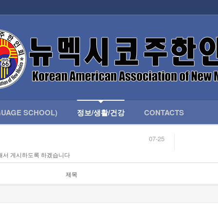
인회 안내
어버이회
한국학교(LANGUAGE SCHOOL)
UAGE SCHOOL)
정보/생활/건강
CONTACTS
07-25
04-04
해서 게시하도록 하겠습니다
합니다.
03-23
님
02-20
 안내
02-06
제목
07-25