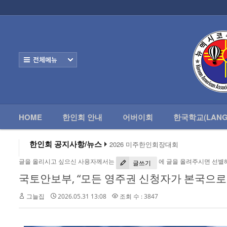
로그인
회원가입
HOME
한
Home
한인회 안내
전체보기
어버이회
한국학교(Language School)
HOME
한인회 안내
어버이회
한국학교(LANG
정보/생활/건강
2026 하반기 순회영사업무 안내
- 한인회총람(2012)
2026 미주한인회장대회
한인회 공지사항/뉴스
왕과 사는 남자 앨버커키에서 영화 상영
- 뉴멕시코 한인업소록
알버커키 감리교회 부흥회 조영진 목사
글을 올리시고 싶으신 사용자께서는
에 글을 올려주시면 선별
글쓰기
2026년 3월 10일 상반기 순회 영사업무
국토안보부, “모든 영주권 신청자가 본국으로
- 뉴멕시코골프회
2026 하반기 순회영사업무 안내
그늘집
2026.05.31 13:08
조회 수 : 3847
Contacts