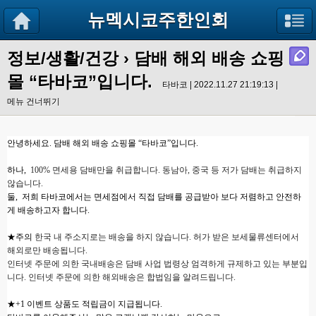
뉴멕시코주한인회
정보/생활/건강
› 담배 해외 배송 쇼핑
몰 “타바코”입니다.
타바코 | 2022.11.27 21:19:13 |
메뉴 건너뛰기
안녕하세요
.
담배 해외 배송 쇼핑몰
“타바코”입니다
.
하나
,
100%
면세용 담배만을 취급합니다
.
동남아
,
중국 등 저가 담배는 취급하지
않습니다
.
둘
,
저희 타바코에서는 면세점에서 직접 담배를 공급받아 보다 저렴하고 안전하
게 배송하고자 합니다
.
★주의
한국 내 주소지로는 배송을 하지 않습니다
.
허가 받은 보세물류센터에서
해외로만 배송됩니다
.
인터넷 주문에 의한 국내배송은 담배 사업 법령상 엄격하게 규제하고 있는 부분입
니다
.
인터넷 주문에 의한 해외배
송은 합법임을 알려드립니다
.
★
+1
이벤트 상품도 적립금이 지급됩니다
.