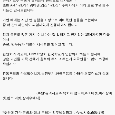
뉴멕시코주 목회자 협의회에 진심으로 감사드리며
또한 A-1마켓,아리랑마켓,킴스마켓,장미수예사에서 여러 모로 후원해 주
시는것 감사드립니다.
이번 해에는 지난 번 경험을 바탕으로 미비했던 점들을 보완하여
좀 더 간소하면서도 짜임새있게 진행하고자 합니다.
김치 종류도 많은 가지 수 보다는 잘 알려지고 인기있는 10여가지만 만들
어서
송편, 만두등과 더불어 시식회를 할려고 합니다.
한인회와 각교회, UNM학생회,한국학교가 연합해서 하는 이행사에
많은 교민들 가족 전체가 참석해 주시고 주변에 외국인들도 많이 초청해
주십시오.
전통혼례와 한복입어보기,송편빗기,한국무용등 다양한 퍼포먼스가 함께
합니다.
(후원:뉴멕시코주 목회자 협의회,A-1 마켓,아리랑마
켓,킴스 마켓,장미수예사)
*후원에 관한 문의와 행사 문의는 김두남회장과 나누십시오.(505-270-