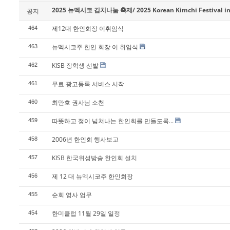
2025 뉴멕시코 김치나눔 축제/ 2025 Korean Kimchi Festival in
공지
제12대 한인회장 이취임식
464
뉴멕시코주 한인 회장 이 취임식
463
KISB 장학생 선발
462
무료 광고등록 서비스 시작
461
최만호 권사님 소천
460
따뜻하고 정이 넘쳐나는 한인회를 만들도록...
459
2006년 한인회 행사보고
458
KISB 한국위성방송 한인회 설치
457
제 12 대 뉴멕시코주 한인회장
456
순회 영사 업무
455
한미클럽 11월 29일 일정
454