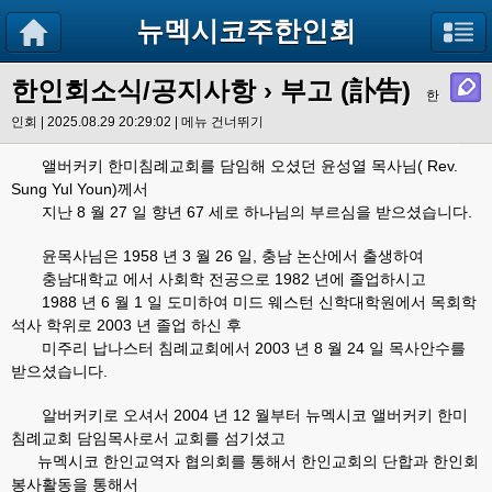
뉴멕시코주한인회
한인회소식/공지사항
› 부고 (訃告)
한
인회 | 2025.08.29 20:29:02 |
메뉴 건너뛰기
앨버커키 한미침례교회를 담임해 오셨던 윤성열 목사님( Rev.
Sung Yul Youn)께서
지난 8 월 27 일 향년 67 세로 하나님의 부르심을 받으셨습니다.
윤목사님은 1958 년 3 월 26 일, 충남 논산에서 출생하여
충남대학교 에서 사회학 전공으로 1982 년에 졸업하시고
1988 년 6 월 1 일 도미하여 미드 웨스턴 신학대학원에서 목회학
석사 학위로 2003 년 졸업 하신 후
미주리 납나스터 침례교회에서 2003 년 8 월 24 일 목사안수를
받으셨습니다.
알버커키로 오셔서 2004 년 12 월부터 뉴멕시코 앨버커키 한미
침례교회 담임목사로서 교회를 섬기셨고
뉴멕시코 한인교역자 협의회를 통해서 한인교회의 단합과 한인회
봉사활동을 통해서