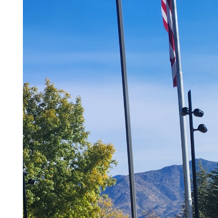
- 한인회장선관위원회
- 한인회 정관 위원회
어버이회
한국학교(Language School)
정보/생활/건강
Contacts