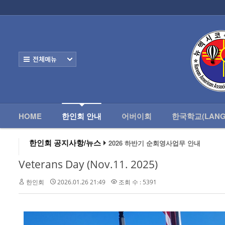
로그인
회원가입
HOME
한
Home
한인회 안내
전체보기
- 한인회 정관
- 한인회 구성
- 한인회 연혁
HOME
한인회 안내
어버이회
한국학교(LANG
- 한인회장 인사
2026 하반기 순회영사업무 안내
한인회 공지사항/뉴스
2026 미주한인회장대회
왕과 사는 남자 앨버커키에서 영화 상영
- 한인회 역대회장
알버커키 감리교회 부흥회 조영진 목사
Veterans Day (Nov.11. 2025)
2026년 3월 10일 상반기 순회 영사업무
- 한인회소식/공지사항
2026 하반기 순회영사업무 안내
한인회
2026.01.26 21:49
조회 수 : 5391
- Event Photos
- 행사 일정표