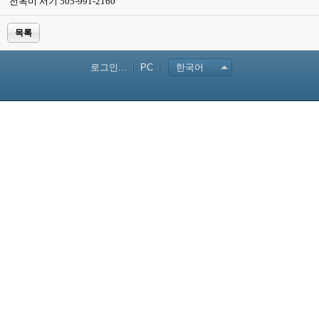
.
전옥미 서기 505-991-2160
목록
로그인...
PC
한국어