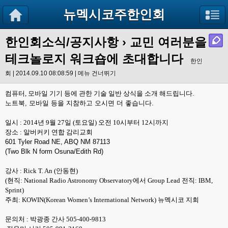
뉴멕시코주한인회
한인회소식/공지사항
› 교민 여러분을
테크놀로지 워크숍에 초대합니다
한인
회 | 2014.09.10 08:08:59 |
메뉴 건너뛰기
컴퓨터
,
모바일 기기 등에 관한 기술
일반 상식을 소개 해드립니다
.
노트북, 모바일 등을 지참하고 오시면 더 좋습니다.
일시
: 2014
년
9
월
27
일
(
토요일
)
오전
10
시부터
12
시까지
장소
:
알버커키 연합 감리교회
601 Tyler Road NE, ABQ NM 87113
(Two Blk N form Osuna/Edith Rd)
강사
: Rick T. An
(안동현)
(
현직
: National Radio Astronomy Observatory
에
서
Group Lead
전직
: IBM,
Sprint)
주최
: KOWIN(Korean Women’s International Net
work)
뉴멕시코 지회
문의처
:
박광종 간사 505-400-9813