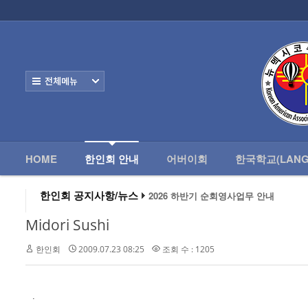
로그인
회원가입
HOME
한
Home
한인회 안내
전체보기
- 한인회 정관
- 한인회 구성
- 한인회 연혁
HOME
한인회 안내
어버이회
한국학교(LANG
- 한인회장 인사
한인회 공지사항/뉴스
2026 하반기 순회영사업무 안내
2026 미주한인회장대회
- 한인회 역대회장
왕과 사는 남자 앨버커키에서 영화 상영
Midori Sushi
알버커키 감리교회 부흥회 조영진 목사
- 한인회소식/공지사항
2026년 3월 10일 상반기 순회 영사업무
한인회
2009.07.23 08:25
조회 수 : 1205
2026 하반기 순회영사업무 안내
- Event Photos
- 행사 일정표
.