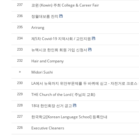
코윈 (Kowin) 주최 College & Career Fair
237
정월대보름 잔치
236
Arirang
235
제5차 Covid-19 지역사회 / 교민지원
234
뉴멕시코 한인회 회원 가입 신청서
233
Hair and Company
232
Midori Sushi
»
LA에서 뉴욕까지 위안부문제를 두 바퀴에 싣고 - 자전거로 크로스
230
THE Church of the Lord ( 주님의 교회)
229
18대 한인회장 선거 공고
228
한국학교[Korean Language School] 등록안내
227
Executive Cleaners
226