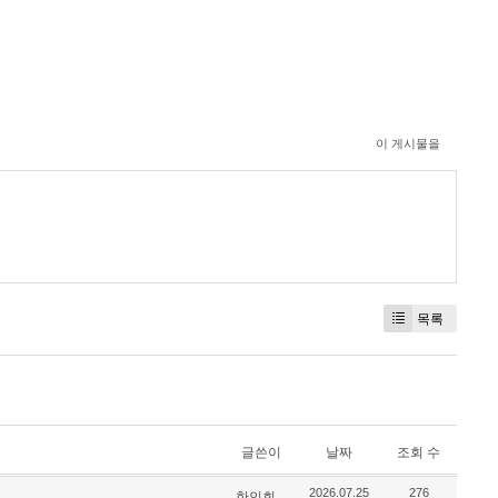
이 게시물을
목록
글쓴이
날짜
조회 수
2026.07.25
276
한인회