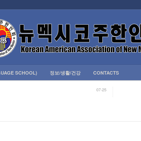
인회 안내
어버이회
한국학교(LANGUAGE SCHOOL)
UAGE SCHOOL)
정보/생활/건강
CONTACTS
07-25
04-04
합니다.
03-23
님
02-20
 안내
02-06
07-25