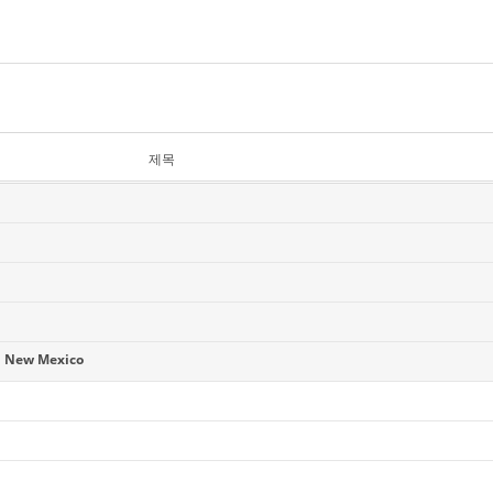
제목
 New Mexico