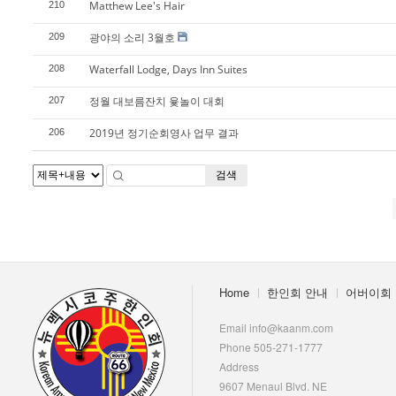
Matthew Lee's Hair
210
광야의 소리 3월호
209
Waterfall Lodge, Days Inn Suites
208
정월 대보름잔치 윷놀이 대회
207
2019년 정기순회영사 업무 결과
206
검색
Home
한인회 안내
어버이회
Email info@kaanm.com
Phone 505-271-1777
Address
9607 Menaul Blvd. NE