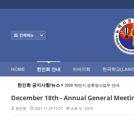
로그인
회원가입
HOME
한
Home
한인회 안내
전체보기
- 한인회 정관
- 한인회 구성
- 한인회 연혁
HOME
한인회 안내
어버이회
한국학교(LANG
- 한인회장 인사
한인회 공지사항/뉴스
2026 하반기 순회영사업무 안내
2026 미주한인회장대회
- 한인회 역대회장
왕과 사는 남자 앨버커키에서 영화 상영
December 18th - Annual General Meet
알버커키 감리교회 부흥회 조영진 목사
- 한인회소식/공지사항
2026년 3월 10일 상반기 순회 영사업무
한인회
2021.11.29 15:57
조회 수 : 6570
2026 하반기 순회영사업무 안내
- Event Photos
- 행사 일정표