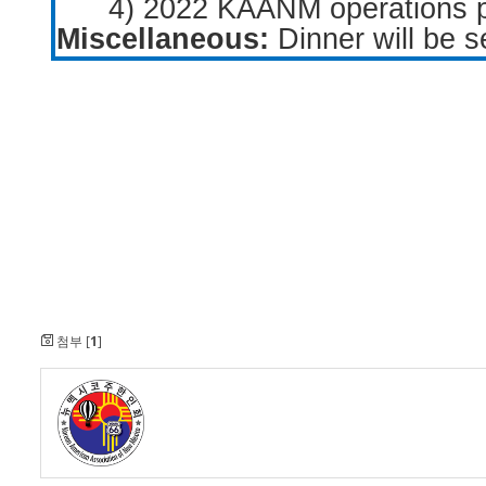
4) 2022 KAANM operations 
Miscellaneous:
Dinner will be s
첨부 [
1
]