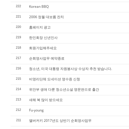
Korean BBQ
222
2006 정월 대보름 잔치
221
홈페이지 광고
220
한인회장 신년인사
219
회원가입해주세요
218
순회영사업무 예약종료
217
청소년, 미국 대통령 자원봉사상 수상자 추천 받습니다.
216
비영리단체 도네이션 영수증 신청
215
위안부 생애 다룬 청소년소설 영문판으로 출간
214
새해 복 많이 받으세요
213
Fu-young
212
앨버커키 2017년도 상반기 순회영사업무
211