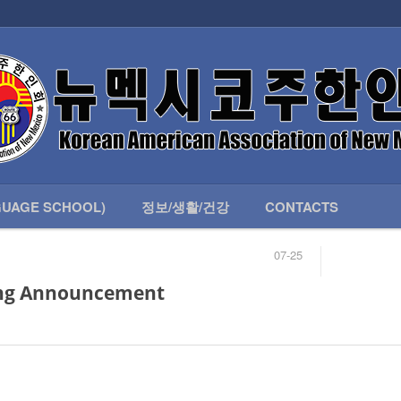
인회 안내
어버이회
한국학교(LANGUAGE SCHOOL)
UAGE SCHOOL)
정보/생활/건강
CONTACTS
07-25
04-04
합니다.
03-23
ing Announcement
님
02-20
 안내
02-06
07-25