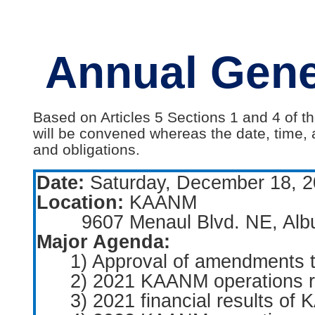
- 한인회장선관위원회
- 한인회 정관 위원회
Annual Gene
어버이회
한국학교(Language School)
Based on Articles 5 Sections 1 and 4 of
정보/생활/건강
will be convened whereas the date, time,
and obligations.
Contacts
Date:
Saturday, December 18, 
Location:
KAANM
9607 Menaul Blvd. NE, Al
Major Agenda:
1) Approval of amendments t
2) 2021 KAANM operations r
3) 2021 financial results o