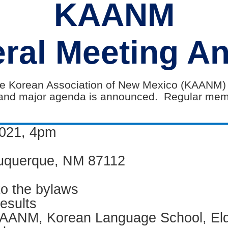
KAANM
ral Meeting 
 the Korean Association of New Mexico (KAANM)
 and major agenda is announced.
Regular membe
2021, 4pm
buquerque, NM 87112
o the bylaws
esults
f KAANM, Korean Language School, Eld