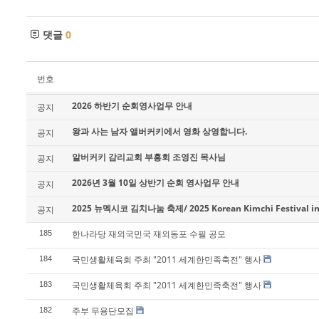
댓글
0
번호
2026 하반기 순회영사업무 안내
공지
왕과 사는 남자 앨버커키에서 영화 상영합니다.
공지
알버커키 감리교회 부흥회 조영진 목사님
공지
2026년 3월 10일 상반기 순회 영사업무 안내
공지
2025 뉴멕시코 김치나눔 축제/ 2025 Korean Kimchi Festival in
공지
한나라당 재외국민국 재외동포 수필 공모
185
국민생활체육회 주최 "2011 세계한민족축전" 행사
184
국민생활체육회 주최 "2011 세계한민족축전" 행사
183
주부 무용단모집
182