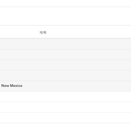
제목
 New Mexico