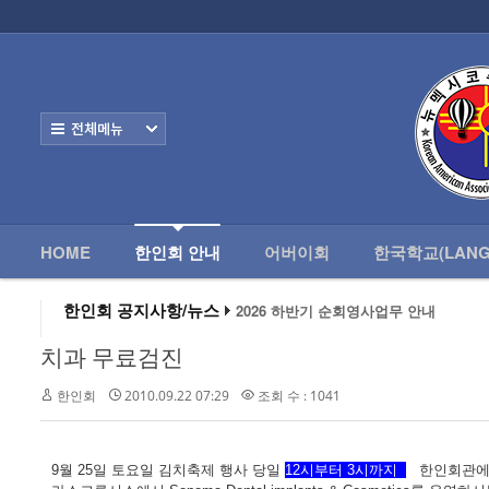
로그인
회원가입
HOME
한
Home
한인회 안내
전체보기
- 한인회 정관
- 한인회 구성
- 한인회 연혁
HOME
한인회 안내
어버이회
한국학교(LANG
- 한인회장 인사
한인회 공지사항/뉴스
2026 하반기 순회영사업무 안내
2026 미주한인회장대회
- 한인회 역대회장
왕과 사는 남자 앨버커키에서 영화 상영
치과 무료검진
알버커키 감리교회 부흥회 조영진 목사
- 한인회소식/공지사항
2026년 3월 10일 상반기 순회 영사업무
한인회
2010.09.22 07:29
조회 수 : 1041
2026 하반기 순회영사업무 안내
- Event Photos
- 행사 일정표
9월 25일 토요일 김치축제 행사 당일
12시부터 3시까지
한인회관에