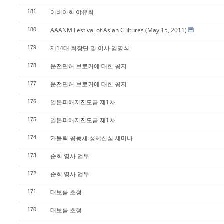
어버이회 야유회
181
AAANM Festival of Asian Cultures (May 15, 2011)
180
제14대 회장단 및 이사 임명식
179
운전면허 브로커에 대한 공지
178
운전면허 브로커에 대한 공지
177
일본피해지진모금 제1차
176
일본피해지진모금 제1차
175
가톨릭 공동체 성체신심 세미나
174
순회 영사 업무
173
순회 영사 업무
172
대보름 초청
171
대보름 초청
170