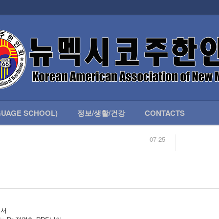
인회 안내
어버이회
한국학교(LANGUAGE SCHOOL)
UAGE SCHOOL)
정보/생활/건강
CONTACTS
07-25
04-04
합니다.
03-23
님
02-20
 안내
02-06
07-25
서