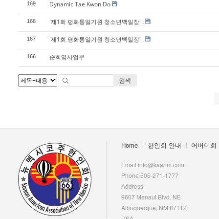
Dynamic Tae Kwon Do
169
'제1회 평화통일기원 청소년백일장' .
168
'제1회 평화통일기원 청소년백일장' .
167
순회영사업무
166
검색
Home
한인회 안내
어버이회
Email info@kaanm.com
Phone 505-271-1777
Address
9607 Menaul Blvd. NE
Albuquerque, NM 87112
USA