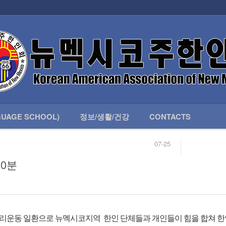
인회 안내
어버이회
한국학교(LANGUAGE SCHOOL)
UAGE SCHOOL)
정보/생활/건강
CONTACTS
07-25
04-04
합니다.
03-23
30분
님
02-20
 안내
02-06
07-25
뿌리운동 일환으로 뉴멕시코지역 한인 단체들과 개인들이 힘을 합쳐 한