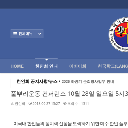
로그인
회원가입
HOME
한
Home
한인회 안내
전체보기
- 한인회 정관
- 한인회 구성
- 한인회 연혁
HOME
한인회 안내
어버이회
한국학교(LANG
- 한인회장 인사
2026 하반기 순회영사업무 안내
한인회 공지사항/뉴스
2026 미주한인회장대회
- 한인회 역대회장
왕과 사는 남자 앨버커키에서 영화 상영
풀뿌리운동 컨퍼런스 10월 28일 일요일 5시
알버커키 감리교회 부흥회 조영진 목사
- 한인회소식/공지사항
2026년 3월 10일 상반기 순회 영사업무
2026 하반기 순회영사업무 안내
한인회
2018.09.27 15:27
조회 수 : 1311
- Event Photos
- 행사 일정표
미국내 한인들의 정치력 신장을 모색하기 위한 미주 한인 풀