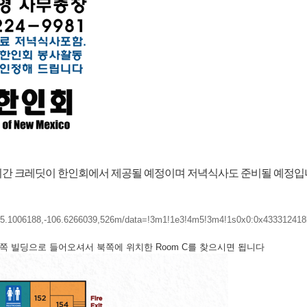
시간 크레딧이 한인회에서 제공될 예정이며 저녁식사도 준비될 예정입
35.1006188,-106.6266039,526m/data=!3m1!1e3!4m5!3m4!1s0x0:0x43331241
쪽 빌딩으로 들어오셔서 북쪽에 위치한 Room C를 찾으시면 됩니다