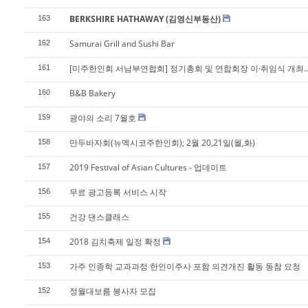
BERKSHIRE HATHAWAY (김영신부동산)
163
Samurai Grill and Sushi Bar
162
[미주한인회 서남부연합회] 정기총회 및 연합회장 이·취임식 개최…
161
B&B Bakery
160
광야의 소리 7월호
159
만두바자회(뉴멕시코주한인회); 2월 20,21일(월,화)
158
2019 Festival of Asian Cultures - 업데이트
157
무료 광고등록 서비스 시작
156
건강 댄스클래스
155
2018 김치축제 일정 확정
154
가주 인종학 교과과정 한인이주사 포함 의견개진 활동 동참 요청
153
정월대보름 봉사자 모집
152