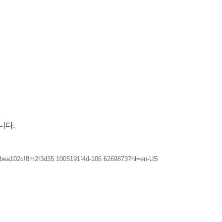
니다.
8bea102c!8m2!3d35.1005191!4d-106.6269873?hl=en-US