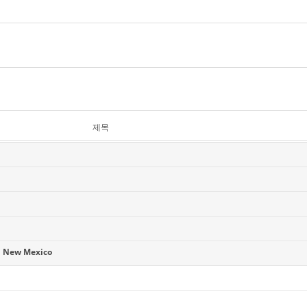
제목
 New Mexico