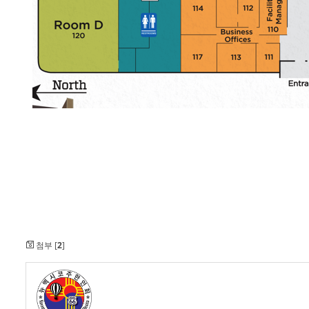
첨부 [
2
]