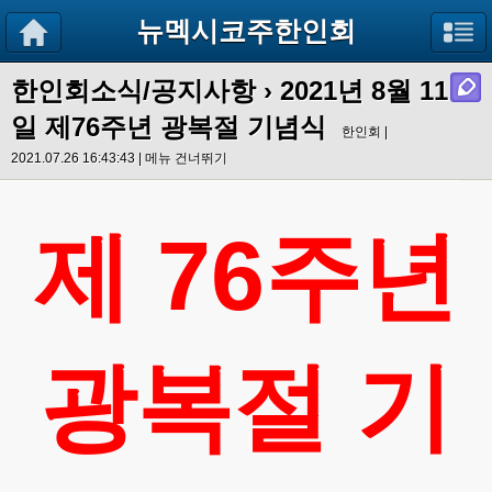
뉴멕시코주한인회
한인회소식/공지사항
›
2021년 8월 11
일 제76주년 광복절 기념식
한인회 |
2021.07.26 16:43:43 |
메뉴 건너뛰기
76
제
주년
광복절
기