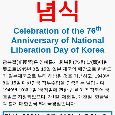
념식
th
Celebration of the 76
Anniversary of National
Liberation Day of Korea
광복절
(
光復節
)
은
영예롭게
회복한
(
光復
)
날
(
節
)
이란
뜻으로
1945
년
8
월
15
일
일본
제국의
패망으로
한반도
가
일본제국으로
부터
해방된
것을
기념하고
, 1948
년
8
월
15
일
대한민국
정부수립을
경축하는
날입니다
.
1949
년
10
월
1
일
'
국경일에
관한
법률
'
이
제정되어
국
경일로
지정되었으며
, 3
·
1
절
,
제헌절
,
개천절
,
한글날
과
함께
대한민국
5
대
국경일입니다
.