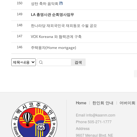
성탄 축하 음악회
150
LA 총영사관 순회영사업무
149
한나라당 재외국민국 재외동포 수필 공모
148
VOX Koreana 와 협력관계 구축
147
주택융자(Home mortgage)
146
검색
Home
한인회 안내
어버이회
Email info@kaanm.com
Phone 505-271-1777
Address
9607 Menaul Blvd. NE