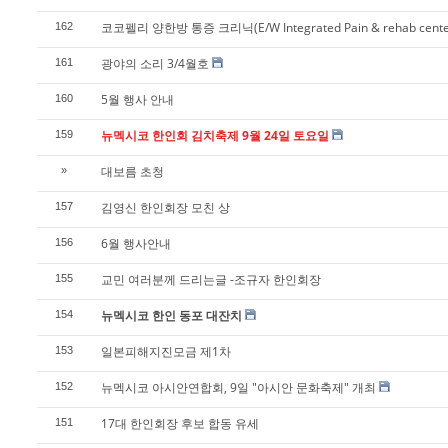
코코펠리 양한방 통증 크리닉(E/W Integrated Pain & rehab cente
162
광야의 소리 3/4월호
161
5월 행사 안내
160
뉴멕시코 한인회 김치축제 9월 24일 토요일
159
대보름 초청
»
김영신 한인회장 모친 상
157
6월 행사안내
156
교민 여러분께 드리는글 -조규자 한인회장
155
뉴멕시코 한인 동포 대잔치
154
일본피해지진모금 제1차
153
뉴멕시코 아시안연합회, 9일 "아시안 문화축제" 개최
152
17대 한인회장 후보 합동 유세
151