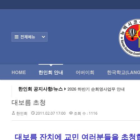
로그인
회원가입
HOME
한
Home
한인회 안내
전체보기
- 한인회 정관
- 한인회 구성
- 한인회 연혁
HOME
한인회 안내
어버이회
한국학교(LANG
- 한인회장 인사
한인회 공지사항/뉴스
2026 하반기 순회영사업무 안내
2026 미주한인회장대회
- 한인회 역대회장
왕과 사는 남자 앨버커키에서 영화 상영
대보름 초청
알버커키 감리교회 부흥회 조영진 목사
- 한인회소식/공지사항
2026년 3월 10일 상반기 순회 영사업무
한인회
2011.02.07 17:00
조회 수 : 1116
2026 하반기 순회영사업무 안내
- Event Photos
- 행사 일정표
대보름 잔치에 교민 여러분들을 초청