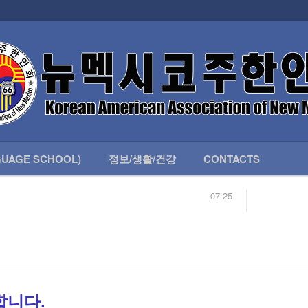
인회 안내
어버이회
한국학교(LANGUAGE SCHOOL)
UAGE SCHOOL)
정보/생활/건강
CONTACTS
07-25
04-04
합니다.
03-23
님
02-20
 안내
02-06
07-25
합니다.