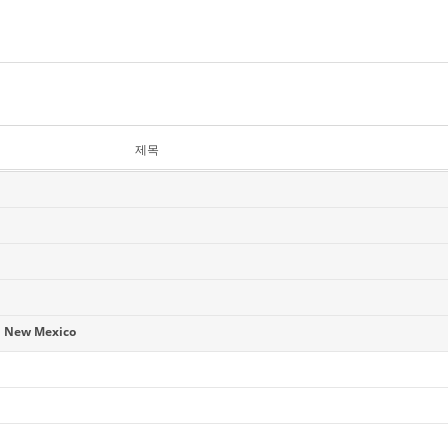
제목
 New Mexico