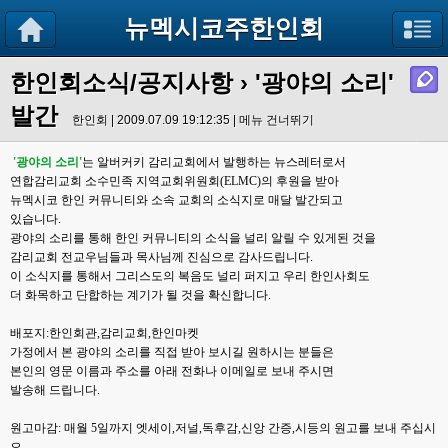
뉴멕시코주한인회
한인회소식/공지사항
› '광야의 소리'
발간
한인회 | 2009.07.09 19:12:35 |
메뉴 건너뛰기
'광야의 소리'
는
알버커키 감리교회에서 발행하는 뉴스레터로서
연합감리교회 소수민족 지역교회위원회(ELMC)의 후원을 받아
뉴멕시코 한인 커뮤니티와 소속 교회의 소식지로 매달 발간되고
있습니다.
광야의 소리를 통해 한인 커뮤니티의 소식을 널리 알릴 수 있게된 것을
감리교회 전교우님들과 목사님께 진심으로 감사드립니다.
이 소식지를 통해서 그리스도의 복음도 널리 퍼지고 우리 한인사회도
더 화목하고 단합하는 계기가 될 것을 확신합니다.
배포지:한인회관,감리교회,한인마켓
가정에서 본 광야의 소리를 직접 받아 보시길 원하시는 분들은
본인의 영문 이름과 주소를 아래 전화나 이메일로 보내 주시면
발송해 드립니다.
원고마감: 매월 5일까지 엣세이,저널,독후감,신앙 간증,시등의 원고를 보내 주십시
오.