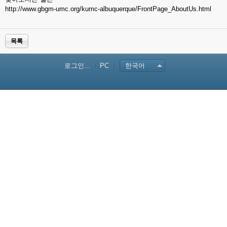
http://www.gbgm-umc.org/kumc-albuquerque/FrontPage_AboutUs.html
목록
로그인...
PC
한국어