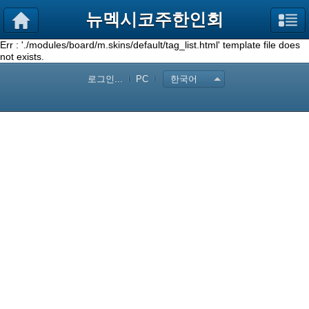
뉴멕시코주한인회
Err : './modules/board/m.skins/default/tag_list.html' template file does
not exists.
로그인...
PC
한국어