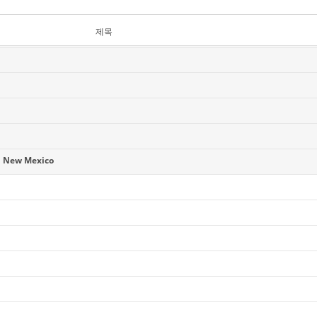
제목
 New Mexico