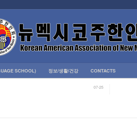
인회 안내
어버이회
한국학교(LANGUAGE SCHOOL)
UAGE SCHOOL)
정보/생활/건강
CONTACTS
07-25
04-04
합니다.
03-23
님
02-20
 안내
02-06
07-25