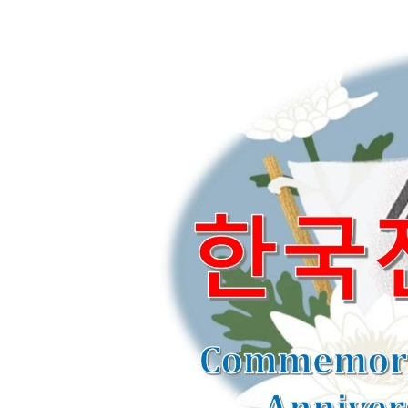
- 한인회장선관위원회
- 한인회 정관 위원회
어버이회
한국학교(Language School)
정보/생활/건강
Contacts