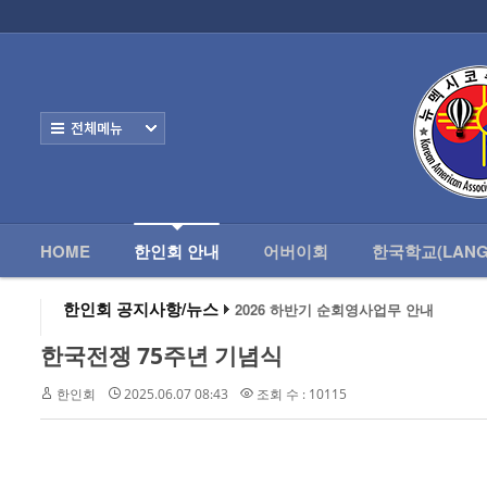
로그인
회원가입
HOME
한
Home
한인회 안내
전체보기
- 한인회 정관
- 한인회 구성
- 한인회 연혁
HOME
한인회 안내
어버이회
한국학교(LANG
- 한인회장 인사
한인회 공지사항/뉴스
2026 하반기 순회영사업무 안내
2026 미주한인회장대회
- 한인회 역대회장
왕과 사는 남자 앨버커키에서 영화 상영
한국전쟁 75주년 기념식
알버커키 감리교회 부흥회 조영진 목사
- 한인회소식/공지사항
2026년 3월 10일 상반기 순회 영사업무
한인회
2025.06.07 08:43
조회 수 : 10115
2026 하반기 순회영사업무 안내
- Event Photos
- 행사 일정표