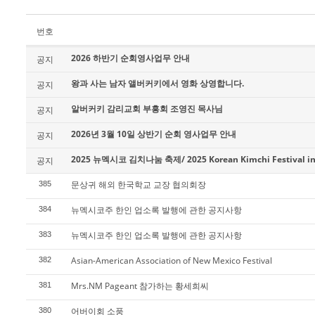
번호
2026 하반기 순회영사업무 안내
공지
왕과 사는 남자 앨버커키에서 영화 상영합니다.
공지
알버커키 감리교회 부흥회 조영진 목사님
공지
2026년 3월 10일 상반기 순회 영사업무 안내
공지
2025 뉴멕시코 김치나눔 축제/ 2025 Korean Kimchi Festival in
공지
문상귀 해외 한국학교 교장 협의회장
385
뉴멕시코주 한인 업소록 발행에 관한 공지사항
384
뉴멕시코주 한인 업소록 발행에 관한 공지사항
383
Asian-American Association of New Mexico Festival
382
Mrs.NM Pageant 참가하는 황세희씨
381
어버이회 소풍
380