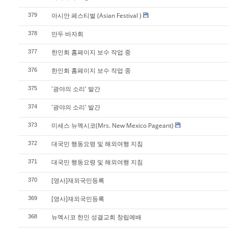
아시안 페스티벌 (Asian Festival )
379
만두 바자회
378
한인회 홈페이지 보수 작업 중
377
한인회 홈페이지 보수 작업 중
376
'광야의 소리' 발간
375
'광야의 소리' 발간
374
미세스 뉴멕시코(Mrs. New Mexico Pageant)
373
대국민 행동요령 및 해외여행 지침
372
대국민 행동요령 및 해외여행 지침
371
[영사]재외국민등록
370
[영사]재외국민등록
369
뉴멕시코 한인 성결교회 창립예배
368